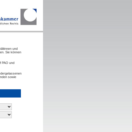
ältinnen und
den. Sie können
2f PAO und
iedergelassenen
inden sowie