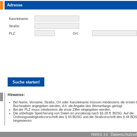
2
Adresse
Kanzleiname:
Straße:
PLZ:
Ort:
Hinweise:
Bei Name, Vorname, Straße, Ort oder Kanzleiname müssen mindestens die ersten 
Buchstaben angegeben werden, d.h. die Angabe des Wortanfangs genügt.
Bei der PLZ muss mindestens die erste Ziffer eingegeben werden.
Die unbefugte Speicherung von Daten ist unzulässig nach §§ 28 ff. BDSG. Auf die
Ordnungswidrigkeitsvorschrift des § 43 BDSG und die Strafvorschrift des § 44 BD
hingewiesen.
PAREG 3.0