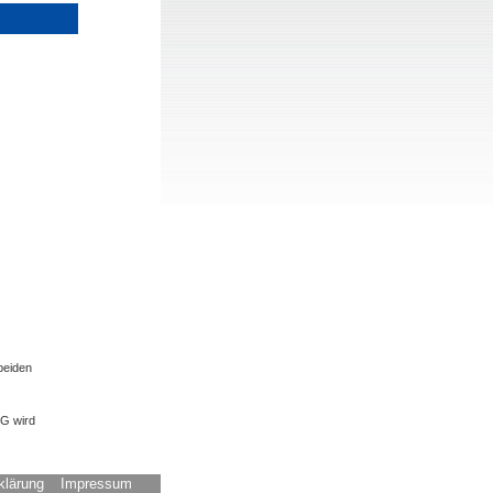
beiden
SG wird