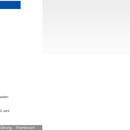
beiden
SG wird