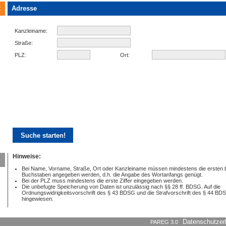
2
Adresse
Kanzleiname:
Straße:
PLZ:
Ort:
Hinweise:
Bei Name, Vorname, Straße, Ort oder Kanzleiname müssen mindestens die ersten 
Buchstaben angegeben werden, d.h. die Angabe des Wortanfangs genügt.
Bei der PLZ muss mindestens die erste Ziffer eingegeben werden.
Die unbefugte Speicherung von Daten ist unzulässig nach §§ 28 ff. BDSG. Auf die
Ordnungswidrigkeitsvorschrift des § 43 BDSG und die Strafvorschrift des § 44 BD
hingewiesen.
PAREG 3.0