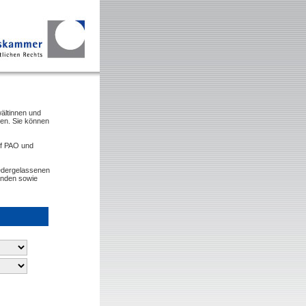
ältinnen und
den. Sie können
2f PAO und
iedergelassenen
inden sowie